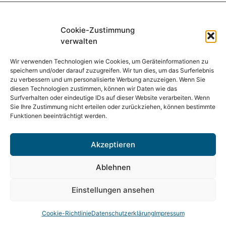
+49-6071-4977183
Cookie-Zustimmung
verwalten
photometrik@photometrik.de
Wir verwenden Technologien wie Cookies, um Geräteinformationen zu
speichern und/oder darauf zuzugreifen. Wir tun dies, um das Surferlebnis
zu verbessern und um personalisierte Werbung anzuzeigen. Wenn Sie
FOLLOW US
diesen Technologien zustimmen, können wir Daten wie das
Surfverhalten oder eindeutige IDs auf dieser Website verarbeiten. Wenn
Sie Ihre Zustimmung nicht erteilen oder zurückziehen, können bestimmte
Funktionen beeinträchtigt werden.
© 2022 PHOTOMETRIK
Akzeptieren
Ablehnen
Impressum
Einstellungen ansehen
Datenschutzerklärung
Cookie-Richtlinie
Datenschutzerklärung
Impressum